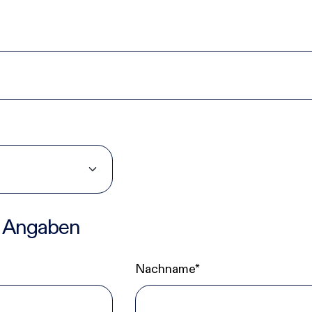
Incident Response
KI & Cloud
IT-Management & Digitalisierung
 Angaben
Nachname*