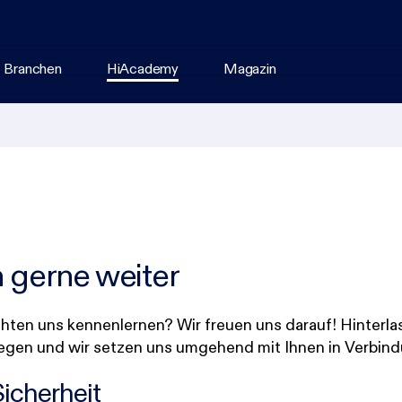
Branchen
HiAcademy
Magazin
Security Management
Branchen
Für Unternehmen & Öffentliche
Verwaltung
nt
Security Managementsysteme
Finanzen & Versicherungen
Wissensfrühstück "Know-how to
ß
n gerne weiter
Compliance & Regulatorik
Öffentliche Verwaltung
Go"
d
,
Cybersecurity
Gesundheit & Pharma
BCM & Krisenmanagement
en uns kennenlernen? Wir freuen uns darauf! Hinterlas
Incident Response
Justiz
m
IT-Grundschutz & ISMS
iegen und wir setzen uns umgehend mit Ihnen in Verbind
IT-Serviceprovider
KRITIS
Sicherheit