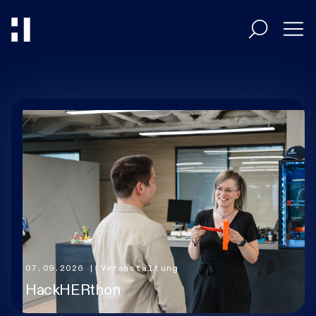
Entscheider
Umsetzer
Branchen
HiAcademy
07.09.2026
| Veranstaltung
HackHERthon
Magazin