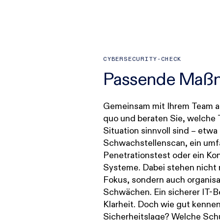
CYBERSECURITY-CHECK
Passende Maßna
Gemeinsam mit Ihrem Team an
bereits – und wo schlummern
quo und beraten Sie, welche 
Tagesgeschäft bleibt oft 
Situation sinnvoll sind – etwa 
systematische Prüfung der eigene
Schwachstellenscan, ein um
Genau hier setzt unser Cybersecurity-Che
Penetrationstest oder ein Kon
erste Schutzmaßnahmen e
Systeme. Dabei stehen nicht 
bestehendes Sicherheitsko
Fokus, sondern auch organisa
möchten: Wir begleiten
Schwächen. Ein sicherer IT-B
strukturierten Vorgehen – v
Klarheit. Doch wie gut kennen 
Sicherheitslage? Welche Sc