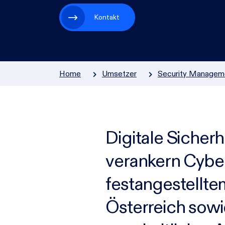
Zur Übersicht
Kontakt
Home
Umsetzer
Security Managem
Digitale Sicherh
verankern
Cyber
festangestellt
Österreich sowi