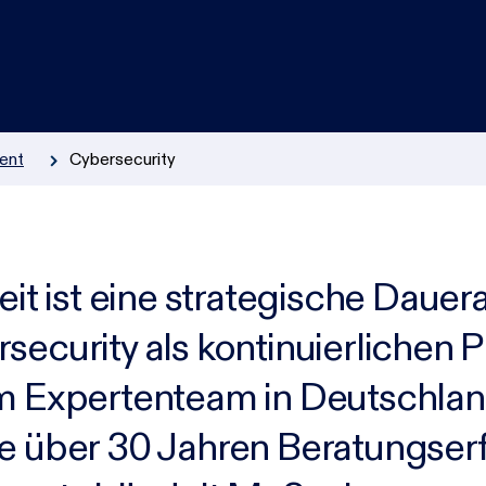
Incident Response
KI & Cloud
IT-Management & Digitalisierung
ent
Cybersecurity
eit ist eine strategische Dauer
security
als kontinuierlichen P
em Expertenteam in Deutschla
e über 30 Jahren Beratungser