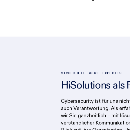
SICHERHEIT DURCH EXPERTISE
HiSolutions als 
Cybersecurity ist für uns nic
ist unser Anspruch nicht, 
auch Verantwortung. Als erfa
Maßnahmen zu empfehlen
wir Sie ganzheitlich – mit lös
richtigen. Ob Sie uns für ei
verständlicher Kommunikatio
als langfristigen Sicherheits