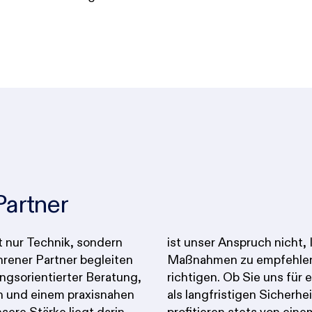
Partner
ht nur Technik, sondern
Ihnen möglichst viele
hrener Partner begleiten
, sondern genau die
ungsorientierter Beratung,
ne einmalige Prüfung oder
n und einem praxisnahen
partner hinzuziehen – Sie