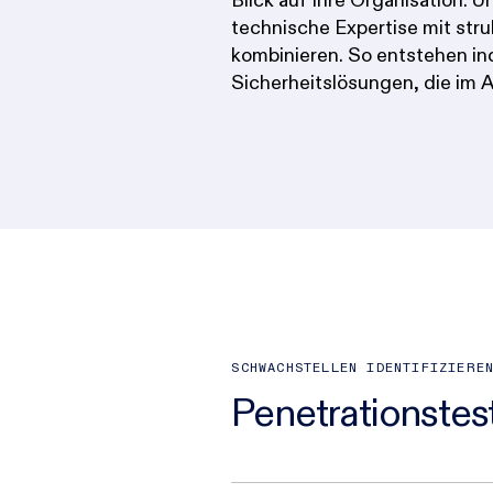
Blick auf Ihre Organisation. U
profitieren stets von einem 
technische Expertise mit str
mitgestaltet. Unser Ziel: ein
kombinieren. So entstehen ind
Sicherheitslösungen, die im A
SCHWACHSTELLEN IDENTIFIZIERE
Penetrationstes