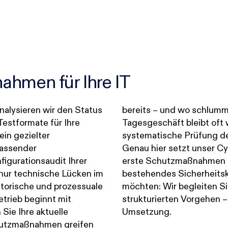
hmen für Ihre IT
alysieren wir den Status
 unerkannte Risiken? Im
Testformate für Ihre
wenig Raum für die
ein gezielter
n Cyberabwehr.
fassender
ck an. Ob Sie
figurationsaudit Ihrer
tablieren oder ein
nur technische Lücken im
nzept weiterentwickeln
torische und prozessuale
 Sie mit einem klar
etrieb beginnt mit
om Bedarf bis zur
Sie Ihre aktuelle
Umsetzung.
hutzmaßnahmen greifen