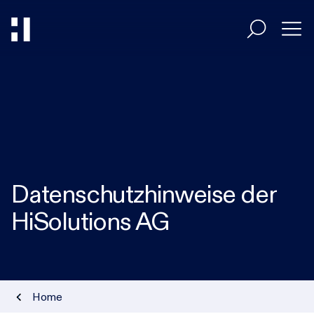
Entscheider
Umsetzer
Datenschutzhinweise der
Branchen
HiSolutions AG
HiAcademy
Magazin
Home