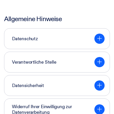
Karriere
Allgemeine Hinweise
Research-Blog
Datenschutz
Über uns
Verantwortliche Stelle
Kontakt
Incident
Datensicherheit
Widerruf Ihrer Einwilligung zur
Datenverarbeitung