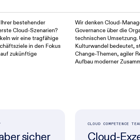
 Ihrer bestehender
Wir denken Cloud-Manage
erste Cloud-Szenarien?
Governance über die Orga
eln wir eine tragfähige
technischen Umsetzung. 
chäftsziele in den Fokus
Kulturwandel bedeutet, s
l auf zukünftige
Change-Themen, agiler R
Aufbau moderner Zusamme
P
CLOUD COMPETENCE TEA
 aber sicher
Cloud-Exze