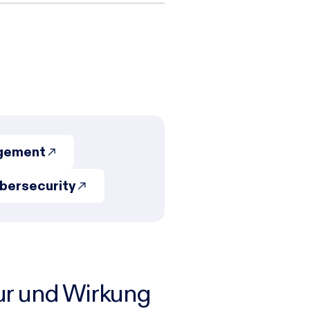
agement
bersecurity
ur und Wirkung