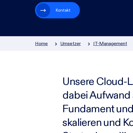
Zur Übersicht
Kontakt
Home
Umsetzer
IT-Management
Unsere Cloud-L
dabei Aufwand s
Fundament und e
skalieren und K