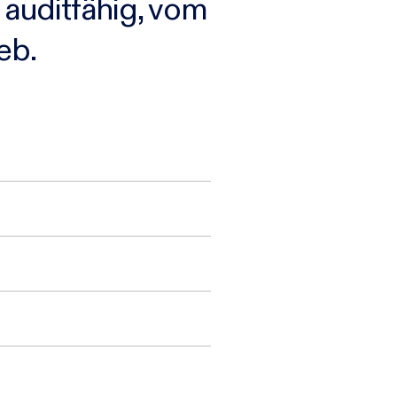
d auditfähig, vom
eb.