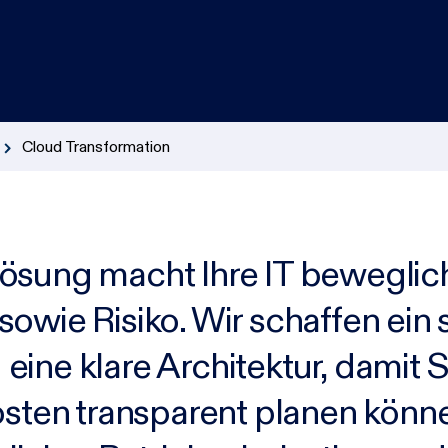
Incident Response
KI & Cloud
IT-Management & Digitalisierung
Cloud Transformation
ösung macht Ihre IT beweglic
owie Risiko. Wir schaffen ein 
ine klare Architektur, damit 
osten transparent planen könne