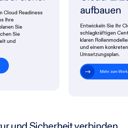
aufbauen
em Cloud Readiness
s Ihre
Entwickeln Sie Ihr 
planen Sie
schlagkräftigen Cent
ichen Sie
klaren Rollenmodellen,
elt und
und einem konkreten
Umsetzungsplan.
p
Mehr zum Work
ur und Sicherheit verbinden