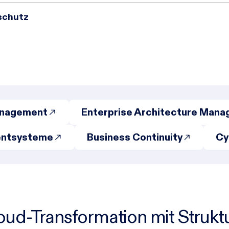
schutz
anagement
Enterprise Architecture Man
entsysteme
Business Continuity
Cy
oud-Transformation mit Strukt