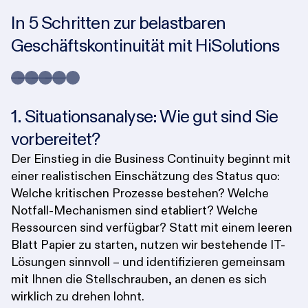
In 5 Schritten zur belastbaren
Geschäftskontinuität mit HiSolutions
1. Situationsanalyse: Wie gut sind Sie
2
vorbereitet?
d
Der Einstieg in die Business Continuity beginnt mit
Ni
einer realistischen Einschätzung des Status quo:
m
Welche kritischen Prozesse bestehen? Welche
Im
Notfall-Mechanismen sind etabliert? Welche
a
Ressourcen sind verfügbar? Statt mit einem leeren
d
Blatt Papier zu starten, nutzen wir bestehende IT-
M
Lösungen sinnvoll – und identifizieren gemeinsam
ef
mit Ihnen die Stellschrauben, an denen es sich
wirklich zu drehen lohnt.