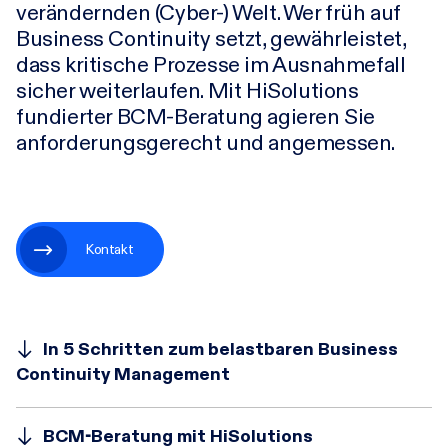
verändernden (Cyber-) Welt. Wer früh auf
Business Continuity setzt, gewährleistet,
dass kritische Prozesse im Ausnahmefall
Karriere
sicher weiterlaufen. Mit HiSolutions
fundierter BCM-Beratung agieren Sie
Research-Blog
anforderungsgerecht und angemessen.
Über uns
Kontakt
Kontakt
Incident
In 5 Schritten zum belastbaren Business
Continuity Management
BCM-Beratung mit HiSolutions