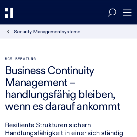
Security Managementsysteme
Entscheider
Umsetzer
BCM BERATUNG
Business Continuity
Management –
Branchen
handlungsfähig bleiben,
wenn es darauf ankommt
HiAcademy
Resiliente Strukturen sichern
Magazin
Handlungsfähigkeit in einer sich ständig