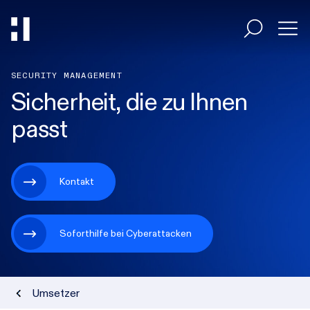
SECURITY MANAGEMENT
Entscheider
Sicherheit, die zu Ihnen
passt
Umsetzer
Kontakt
Branchen
HiAcademy
Soforthilfe bei Cyberattacken
Magazin
Umsetzer