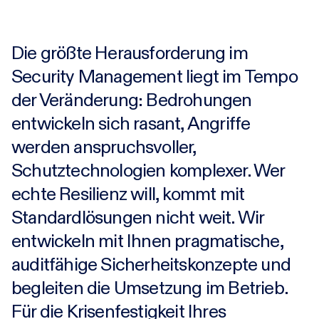
Karriere
Die größte Herausforderung im
Security Management liegt im Tempo
Research-Blog
der Veränderung: Bedrohungen
entwickeln sich rasant, Angriffe
Über uns
werden anspruchsvoller,
Schutztechnologien komplexer. Wer
Kontakt
echte Resilienz will, kommt mit
Standardlösungen nicht weit. Wir
Incident
entwickeln mit Ihnen pragmatische,
auditfähige
Sicherheitskonzepte und
begleiten die Umsetzung im Betrieb.
Für die Krisenfestigkeit Ihres