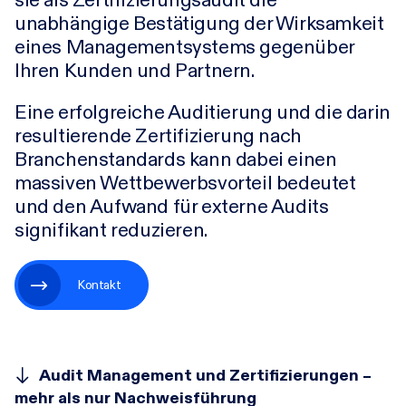
unabhängige Bestätigung der Wirksamkeit
eines Managementsystems gegenüber
Karriere
Ihren Kunden und Partnern.
Eine erfolgreiche Auditierung und die darin
Research-Blog
resultierende Zertifizierung nach
Branchenstandards kann dabei einen
Über uns
massiven Wettbewerbsvorteil bedeutet
und den Aufwand für externe Audits
signifikant reduzieren.
Kontakt
Incident
Kontakt
Audit Management und Zertifizierungen –
mehr als nur Nachweis­führung