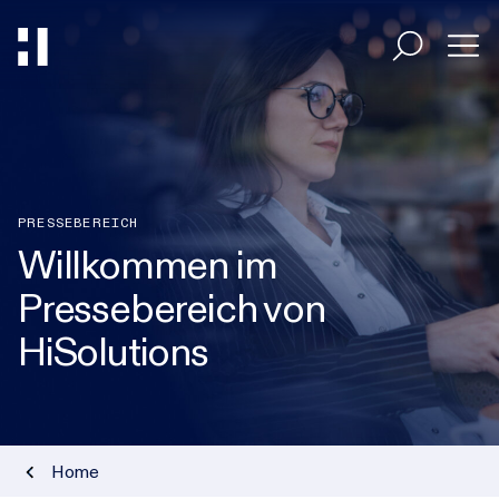
Entscheider
Umsetzer
PRESSEBEREICH
Willkommen im
Pressebereich von
Branchen
HiSolutions
HiAcademy
Magazin
Home