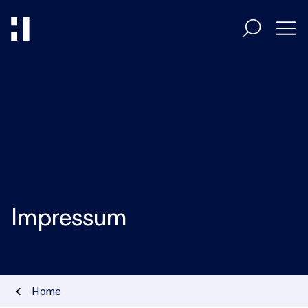
Entscheider
Umsetzer
Branchen
Impressum
HiAcademy
Magazin
Home