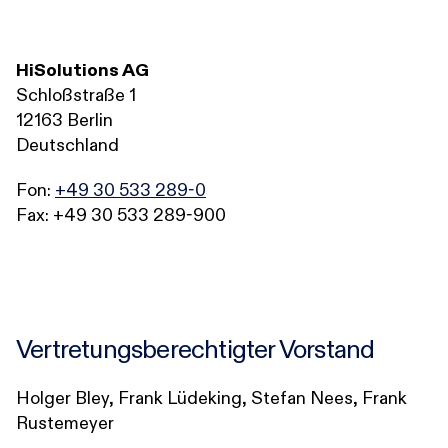
Karriere
HiSolutions AG
Schloßstraße 1
12163 Berlin
Research-Blog
Deutschland
Fon:
+49 30 533 289-0
Über uns
Fax: +49 30 533 289-900
Kontakt
Incident
Vertretungsberechtigter Vorstand
Holger Bley, Frank Lüdeking, Stefan Nees, Frank
Rustemeyer