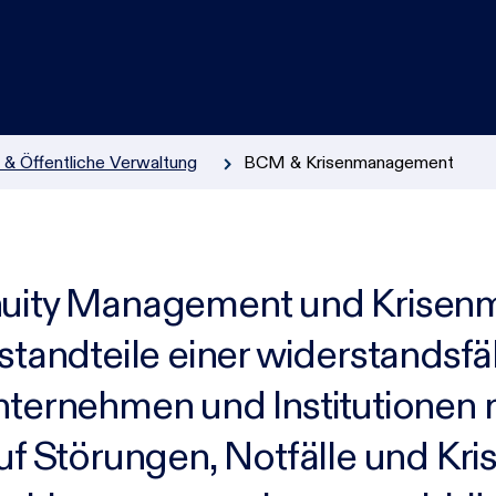
Incident Response
KI & Cloud
IT-Management & Digitalisierung
& Öffentliche Verwaltung
BCM & Krisenmanagement
inuity Management und Krise
estandteile einer widerstandsf
nternehmen und Institutionen 
uf Störungen, Notfälle und Kris