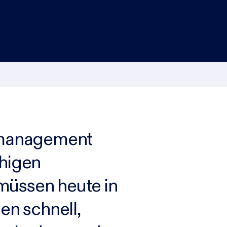
nmanagement
ähigen
müssen heute in
en schnell,