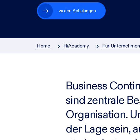
Zur Übersicht
zu den Schulungen
Home
HiAcademy
Für Unternehmen 
Business Cont
sind zentrale B
Organisation. U
der Lage sein, a