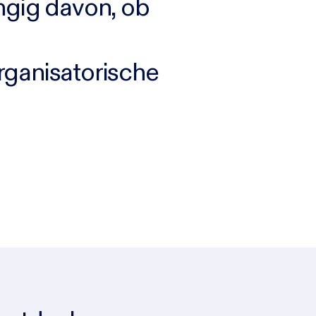
ngig davon, ob
rganisatorische