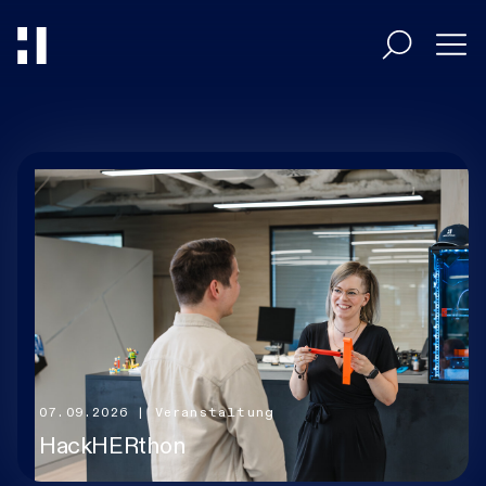
Entscheider
Umsetzer
Branchen
HiAcademy
07.09.2026
| Veranstaltung
HackHERthon
Magazin