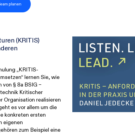
Incident Response
Team planen
KI & Cloud
IT-Management & Digitalisierung
turen (KRITIS)
nderen
chulung „KRITIS-
umsetzen“ lernen Sie, wie
n von § 8a BSIG –
technik Kritischer
er Organisation realisieren
eht es vor allem um die
e konkreten ersten
m eigenen
hören zum Beispiel eine