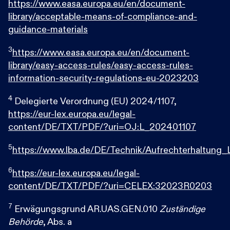
https://www.easa.europa.eu/en/document-
library/acceptable-means-of-compliance-and-
guidance-materials
3
https://www.easa.europa.eu/en/document-
library/easy-access-rules/easy-access-rules-
information-security-regulations-eu-2023203
4
Delegierte Verordnung (EU) 2024/1107,
https://eur-lex.europa.eu/legal-
content/DE/TXT/PDF/?uri=OJ:L_202401107
5
https://www.lba.de/DE/Technik/Aufrechterhaltung
6
https://eur-lex.europa.eu/legal-
content/DE/TXT/PDF/?uri=CELEX:32023R0203
7
Erwägungsgrund AR.UAS.GEN.010
Zuständige
Behörde
, Abs. a