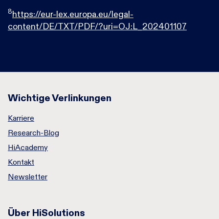
8
https://eur-lex.europa.eu/legal-
content/DE/TXT/PDF/?uri=OJ:L_202401107
Wichtige Verlinkungen
Karriere
Research-Blog
HiAcademy
Kontakt
Newsletter
Über HiSolutions