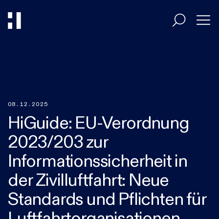
Entscheider
Umsetzer
08.12.2025
HiGuide: EU-Verordnung
Branchen
2023/203 zur
Informationssicherheit in
HiAcademy
der Zivilluftfahrt: Neue
Standards und Pflichten für
Magazin
Luftfahrtorganisationen