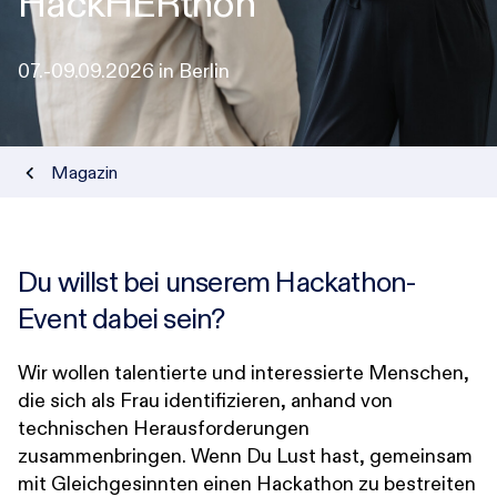
HackHERthon
07.-09.09.2026 in Berlin
Karriere
Research-Blog
Magazin
Über uns
Du willst bei unserem Hackathon-
Kontakt
Event dabei sein?
Incident
Wir wollen talentierte und interessierte Menschen,
die sich als Frau identifizieren, anhand von
technischen Herausforderungen
zusammenbringen. Wenn Du Lust hast, gemeinsam
mit Gleichgesinnten einen Hackathon zu bestreiten