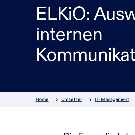
ELKiO: Ausw
Zur Übersicht
internen
Kommunikati
Home
Umsetzer
IT-Management