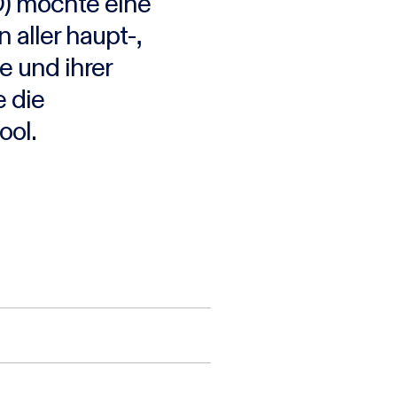
O) möchte eine
 aller haupt-,
 und ihrer
e die
ool.