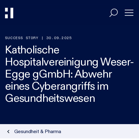
Entscheider
SUCCESS STORY | 30.09.2025
Katholische
Hospitalvereinigung Weser-
Umsetzer
Egge gGmbH: Abwehr
eines Cyberangriffs im
Branchen
Gesundheitswesen
HiAcademy
Magazin
Gesundheit & Pharma