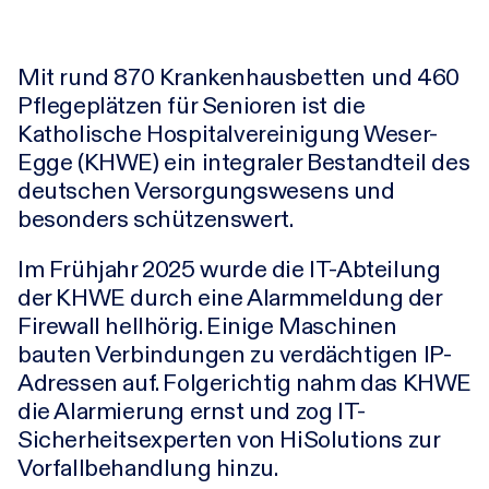
Mit rund 870 Krankenhausbetten und 460
Karriere
Pflegeplätzen für Senioren ist die
Katholische Hospitalvereinigung Weser-
Research-Blog
Egge (KHWE) ein integraler Bestandteil des
deutschen Versorgungswesens und
Über uns
besonders schützenswert.
Im Frühjahr 2025 wurde die IT-Abteilung
Kontakt
der KHWE durch eine Alarmmeldung der
Firewall hellhörig. Einige Maschinen
Incident
bauten Verbindungen zu verdächtigen IP-
Adressen auf. Folgerichtig nahm das KHWE
die Alarmierung ernst und zog IT-
Sicherheitsexperten von HiSolutions zur
Vorfallbehandlung hinzu.