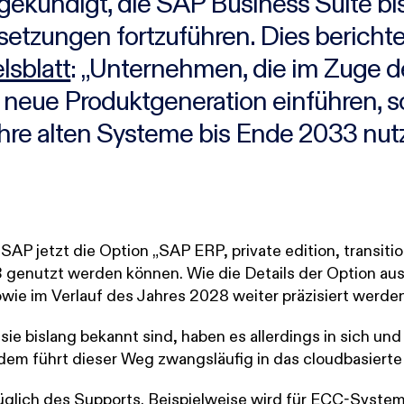
gekündigt, die SAP Business Suite bi
tzungen fortzuführen. Dies berichtet
lsblatt
: „Unternehmen, die im Zuge 
 neue Produktgeneration einführen, so
ihre alten Systeme bis Ende 2033 nut
 SAP jetzt die Option „SAP ERP, private edition, transiti
 genutzt werden können. Wie die Details der Option aus
wie im Verlauf des Jahres 2028 weiter präzisiert werde
ie bislang bekannt sind, haben es allerdings in sich un
dem führt dieser Weg zwangsläufig in das cloudbasierte
züglich des Supports. Beispielweise wird für ECC-Syst