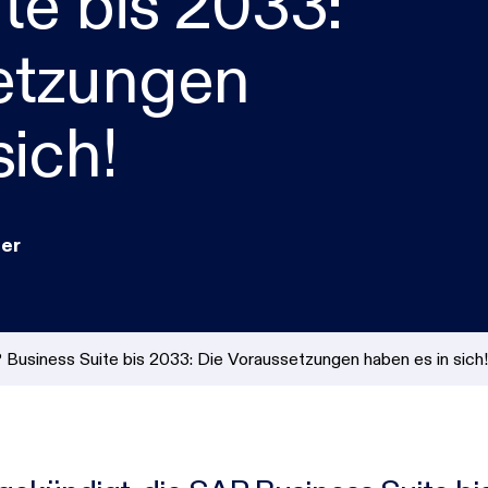
te bis 2033:
Incident Response
etzungen
KI & Cloud
IT-Management & Digitalisierung
sich!
ner
 Business Suite bis 2033: Die Voraussetzungen haben es in sich!