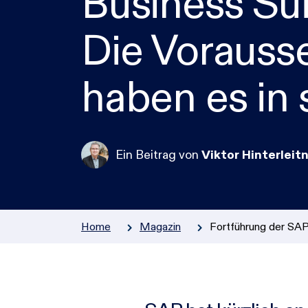
Business Sui
Zur Übersicht
Die Vorauss
haben es in 
Ein Beitrag von
Viktor Hinterleit
Home
Magazin
Fortführung der SAP