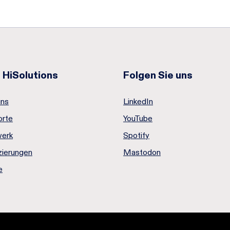
 HiSolutions
Folgen Sie uns
uns
LinkedIn
orte
YouTube
erk
Spotify
izierungen
Mastodon
e