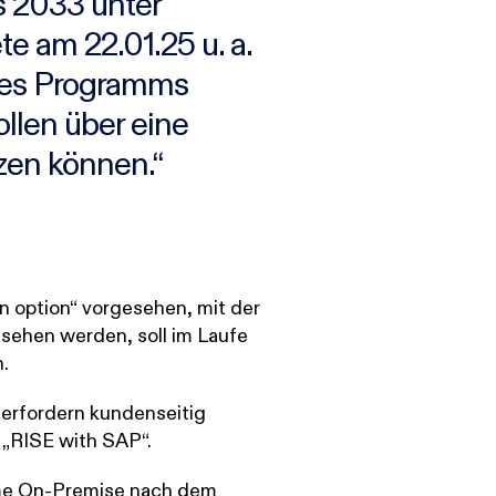
s 2033 unter
e am 22.01.25 u. a.
des Programms
llen über eine
zen können.“
on option“ vorgesehen, mit der
sehen werden, soll im Laufe
n.
d erfordern kundenseitig
 „RISE with SAP“.
eme On-Premise nach dem