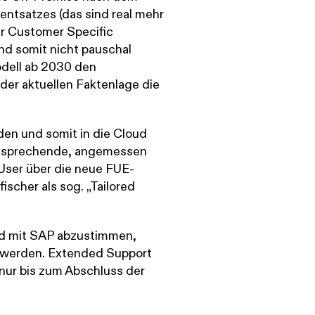
ntsatzes (das sind real mehr
er Customer Specific
d somit nicht pauschal
odell ab 2030 den
der aktuellen Faktenlage die
en und somit in die Cloud
ntsprechende, angemessen
User über die neue FUE-
ischer als sog. „Tailored
nd mit SAP abzustimmen,
 werden. Extended Support
nur bis zum Abschluss der