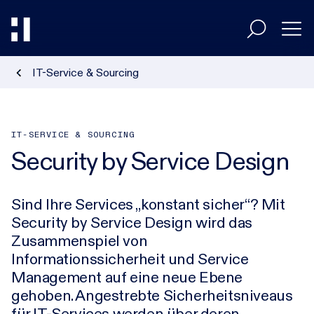
IT-Service & Sourcing
Entscheider
Umsetzer
IT-SERVICE & SOURCING
Security by Service Design
Branchen
Sind Ihre Services „konstant sicher“? Mit
Security by Service Design wird das
HiAcademy
Zusammenspiel von
Informationssicherheit und Service
Management auf eine neue Ebene
Magazin
gehoben. Angestrebte Sicherheitsniveaus
für IT-Services werden über deren